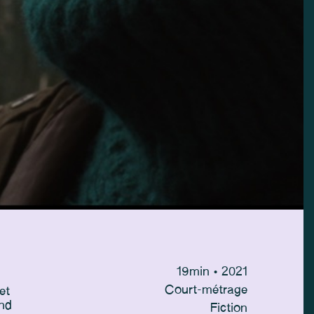
19
min
• 2021
Court-métrage
et
ond
Fiction