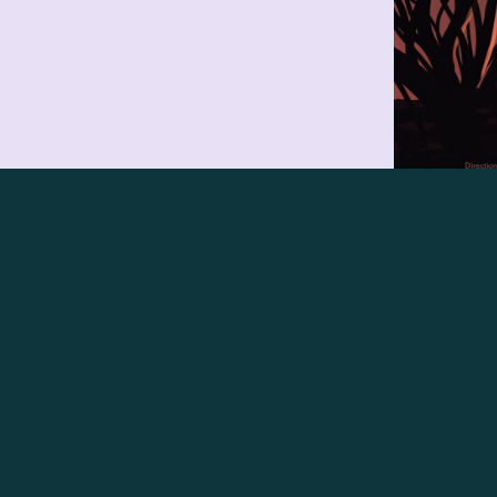
a Sat
eur·ice de post-production,
ant·e post-production, Chef·fe
r·se, Assistant·e montage
 Monteur·se son,
teur·ice audiovisuel