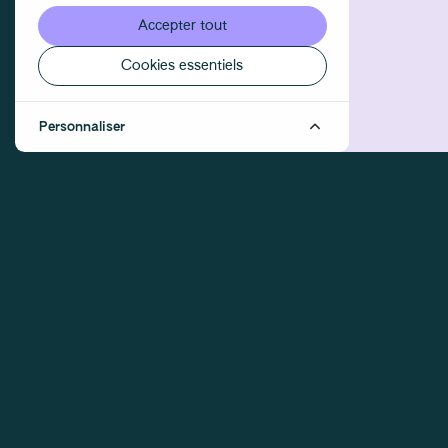
Accepter tout
Cookies essentiels
Personnaliser
MEMBRES DE L'ÉQUIPE DÉJÀ INSCRIT.E.X.S
Ophélie Nève
Sed
Réalisateur·rice, 1er assistant·e
Direct
réalisateur·rice, 2ème assistant·e
Assist
réalisateur·rice, 3ème assistant·e
monteu
réalisateur·rice
image,
Traduc