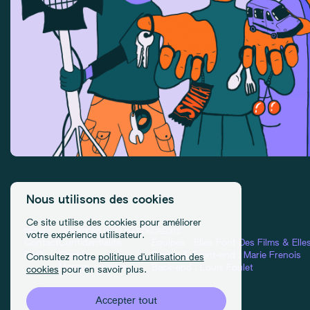
Nous utilisons des cookies
Ce site utilise des cookies pour améliorer
DÉTAILS
CONDITIONS D'UTILISATION
CRÉDITS
votre expérience utilisateur.
Contact
Confidentialité
Équipes :
Elles Font Des Films
&
Elle
FAQ
Cookies
Design & Front-end :
Marie Frenois
Consultez notre
politique d'utilisation des
Manage cookies
Back-end : Louis Foulet
cookies
pour en savoir plus.
Accepter tout