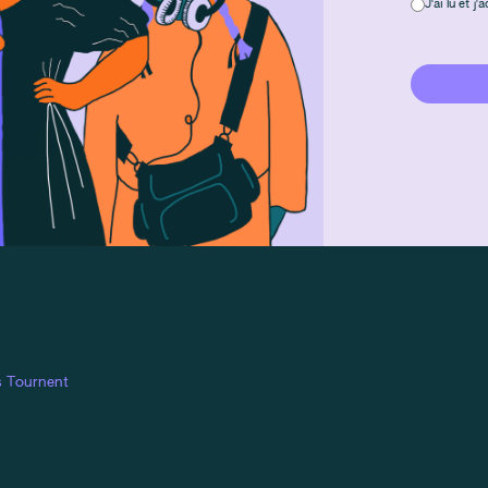
J'ai lu et j
s Tournent