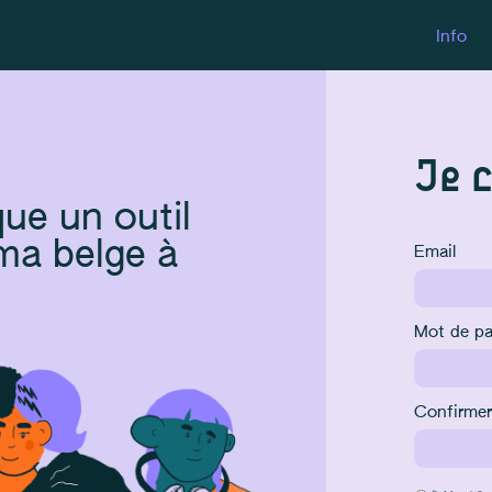
Info
Je 
ue un outil
éma belge à
Email
Mot de p
Confirmer