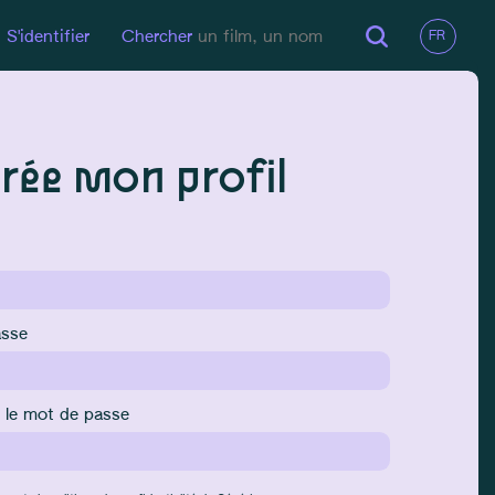
S'identifier
Chercher
crée mon profil
asse
 le mot de passe