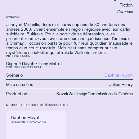
Fiction
Comédie
SYNOPSIS
Jenny et Michelle, deux meilleures copines de 30 ans fans des
années 2000, vivent ensemble en région liégeoise avec leur carlin
suicidaire, Bukkake. Pour le sortir de sa dépression, elles
prennent rendez-vous avec une chamane guérisseuse d’animaux
à Chimay : l'occasion parfaite pour fuir leur quotidien maussade le
temps d'un court roadtrip. Mais c'est sans compter sur un
mystérieux serial-killer qui effraie la Wallonie entière.
INTERPRÉTATION
Daphné Huynh
•
Lucy Mattot
DISTRIBUTION TECHNIQUE
Scénario
Daphné Huynh
Mise en scène
Julien Henry
Production
Kozak
,
Wallimage
,
Commission du Cinéma
MEMBRES DE L'ÉQUIPE DÉJÀ INSCRIT.E.X.S
Daphné Huynh
Scénariste, Comédien·ne