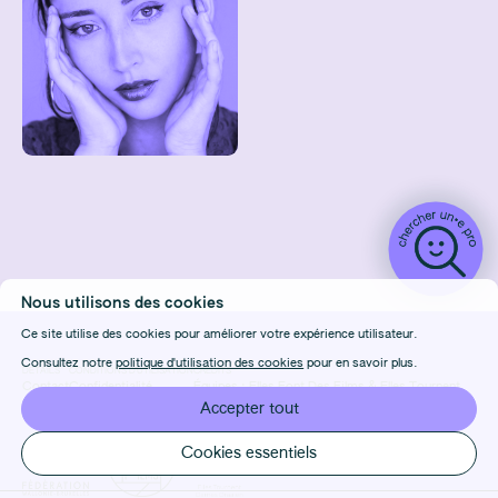
Nous utilisons des cookies
Ce site utilise des cookies pour améliorer votre expérience utilisateur.
Consultez notre
politique d'utilisation des cookies
pour en savoir plus.
DÉTAILS
CONDITIONS D'UTILISATION
CRÉDITS
Contact
Confidentialité
Équipes :
Elles Font Des Films
&
Elles Tournent
FAQ
Cookies
Design & Front-end :
Marie Frenois
Accepter tout
Manage cookies
Back-end : Louis Foulet
Cookies essentiels