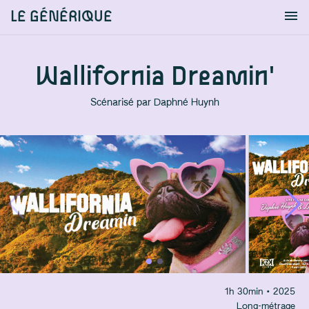
LE GÉNÉRIQUE
Info
S'identifier
Chercher
Wallifornia Dreamin'
Scénarisé par
Daphné Huynh
1
h
30
min
• 2025
Long-métrage