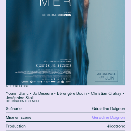
INTERPRÉTATION
Yoann Blanc
•
Jo Deseure
•
Bérengère Bodin
•
Christian Crahay
•
Joséphine Stoll
DISTRIBUTION TECHNIQUE
Scénario
Géraldine Doignon
Mise en scène
Géraldine Doignon
Production
Hélicotronc