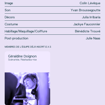
Image
Colin Lévêque
Son
Yvan Broussegoutte
Décors
Julia Irribaria
Costume
Jackye Fauconnier
Habillage/Maquillage/Coiffure
Bénédicte Trouvé
Post-production
Julie Naas
MEMBRES DE L'ÉQUIPE DÉJÀ INSCRIT.E.X.S
Géraldine Doignon
Scénariste, Réalisateur·rice