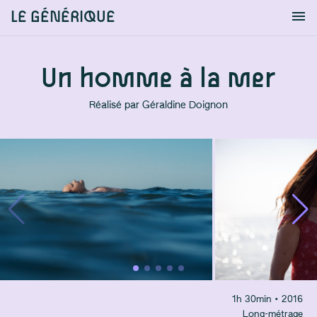
LE GÉNÉRIQUE
Info
S'identifier
Chercher
Un homme à la mer
Réalisé par
Géraldine Doignon
1
h
30
min
• 2016
Long-métrage