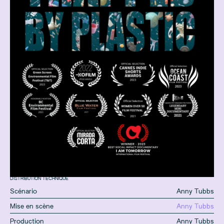
DISTRIBUTION TECHNIQUE
Scénario
Anny Tubbs
Mise en scène
Anny Tubbs
Production
Anny Tubbs