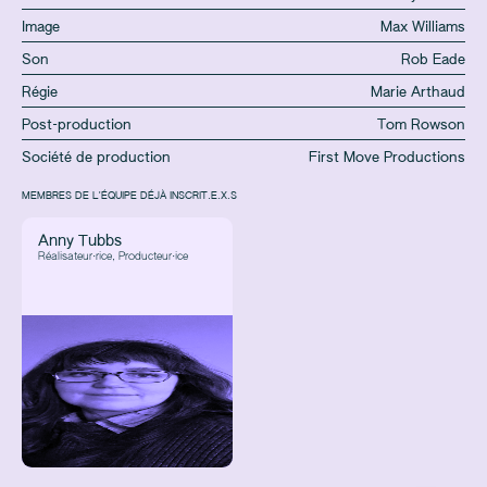
Image
Max Williams
Son
Rob Eade
Régie
Marie Arthaud
Post-production
Tom Rowson
Société de production
First Move Productions
MEMBRES DE L'ÉQUIPE DÉJÀ INSCRIT.E.X.S
Anny Tubbs
Réalisateur·rice, Producteur·ice