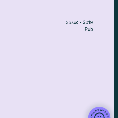
35
sec
• 2019
Pub