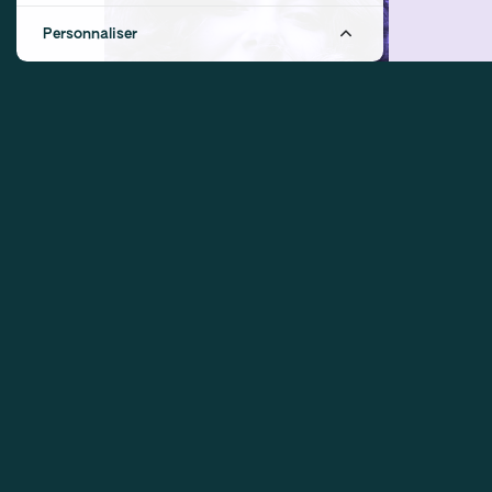
Personnaliser
DÉTAILS
CONDITIONS D'UTILISATION
CRÉDITS
Contact
Confidentialité
Équipes :
Elles Font Des Films
&
Elle
FAQ
Cookies
Design & Front-end :
Marie Frenois
Manage cookies
Back-end : Louis Foulet