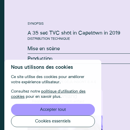
SYNOPSIS
A 35 sec TVC shot in Capetown in 2019
DISTRIBUTION TECHNIQUE
Mise en scène
Production
Nous utilisons des cookies
Image
Ce site utilise des cookies pour améliorer
MEMBRES DE L'ÉQUIPE DÉJÀ INSCRIT.E.X.S
votre expérience utilisateur.
Consultez notre
politique d'utilisation des
Raphaelle Tinland
cookies
pour en savoir plus.
Réalisateur·rice, Coach enfant
Accepter tout
Cookies essentiels