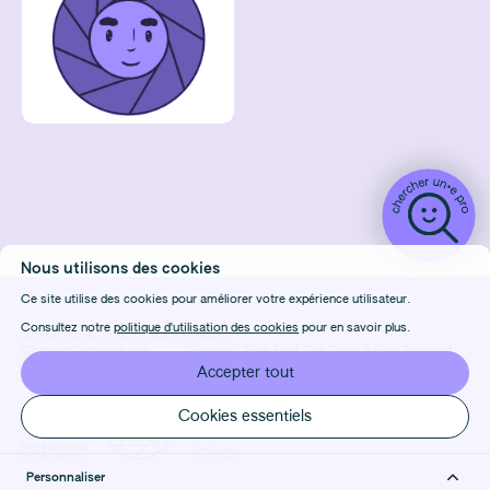
Nous utilisons des cookies
Ce site utilise des cookies pour améliorer votre expérience utilisateur.
Consultez notre
politique d'utilisation des cookies
pour en savoir plus.
DÉTAILS
CONDITIONS D'UTILISATION
CRÉDITS
Contact
Confidentialité
Équipes :
Elles Font Des Films
&
Elles Tournent
FAQ
Cookies
Design & Front-end :
Marie Frenois
Accepter tout
Manage cookies
Back-end : Louis Foulet
Cookies essentiels
Personnaliser