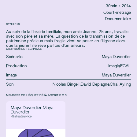
30
min
• 2014
Court-métrage
Documentaire
SYNOPSIS
Au sein de la librairie familiale, mon amie Jeanne, 25 ans, travaille
avec son père et sa mère. La question de la transmission de ce
patrimoine précieux mais fragile vient se poser en filigrane alors
que la jeune fille rêve parfois d'un ailleurs.
DISTRIBUTION TECHNIQUE
Scénario
Maya Duverdier
Production
Imagia
,
ECAL
Image
Maya Duverdier
Son
Nicolas Bingelli
,
David Deplagne
,
Chai Ayling
MEMBRES DE L'ÉQUIPE DÉJÀ INSCRIT.E.X.S
Maya Duverdier
Maya
Duverdier
Réalisateur·rice