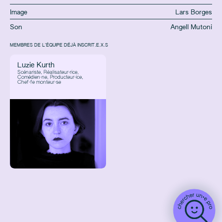
Image
Lars Borges
Son
Angell Mutoni
MEMBRES DE L'ÉQUIPE DÉJÀ INSCRIT.E.X.S
Luzie Kurth
Scénariste, Réalisateur·rice,
Comédien·ne, Producteur·ice,
Chef·fe monteur·se