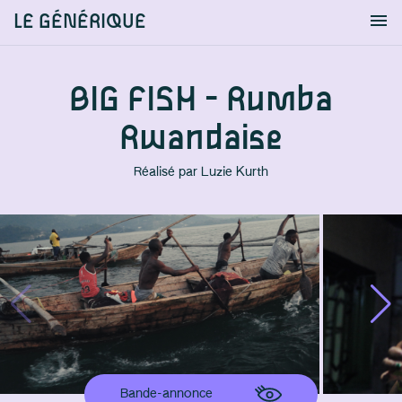
LE GÉNÉRIQUE
Info
S'identifier
Chercher
BIG FISH - Rumba
Rwandaise
Réalisé par
Luzie Kurth
Bande-annonce