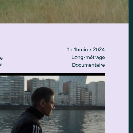
1
h
15
min
• 2024
Long-métrage
le
s
Documentaire