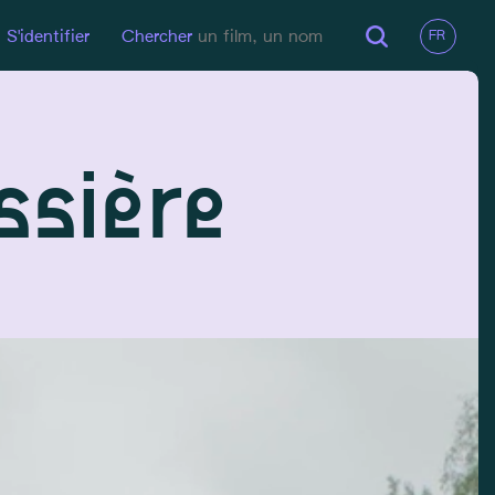
S'identifier
Chercher
ssière