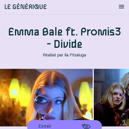
LE GÉNÉRIQUE
Info
S'identifier
Chercher
Emma Bale ft. Promis3
- Divide
Réalisé par
Ila Pittaluga
Extrait