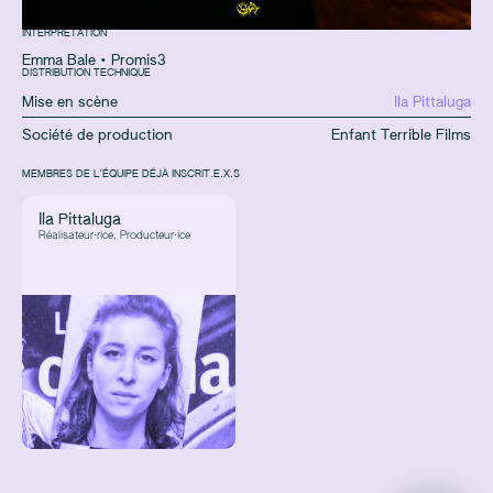
INTERPRÉTATION
Emma Bale
•
Promis3
DISTRIBUTION TECHNIQUE
Mise en scène
Ila Pittaluga
Société de production
Enfant Terrible Films
MEMBRES DE L'ÉQUIPE DÉJÀ INSCRIT.E.X.S
Ila Pittaluga
Réalisateur·rice, Producteur·ice