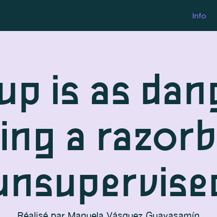
Info
up is as dan
ing a razor
unsupervise
Réalisé par
Manuela Vásquez Guayasamín