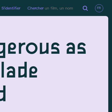
S'identifier
Chercher
gerous as
blade
d