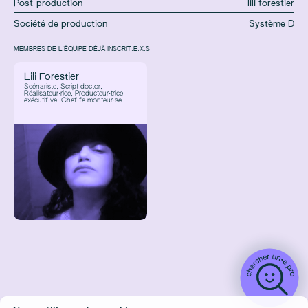
Post-production
lili forestier
Société de production
Système D
MEMBRES DE L'ÉQUIPE DÉJÀ INSCRIT.E.X.S
Lili Forestier
Scénariste, Script doctor,
Réalisateur·rice, Producteur·trice
exécutif·ve, Chef·fe monteur·se