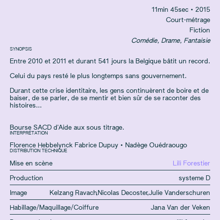
11
min
45
sec
• 2015
Court-métrage
Fiction
Comédie, Drame, Fantaisie
SYNOPSIS
Entre 2010 et 2011 et durant 541 jours la Belgique bâtit un record.
Celui du pays resté le plus longtemps sans gouvernement.
Durant cette crise identitaire, les gens continuèrent de boire et de
baiser, de se parler, de se mentir et bien sûr de se raconter des
histoires...
Bourse SACD d'Aide aux sous titrage.
INTERPRÉTATION
Florence Hebbelynck Fabrice Dupuy
•
Nadège Ouédraougo
DISTRIBUTION TECHNIQUE
Mise en scène
Lili Forestier
Production
systeme D
Image
Kelzang Ravach
,
Nicolas Decoster
,
Julie Vanderschuren
Habillage/Maquillage/Coiffure
Jana Van der Veken