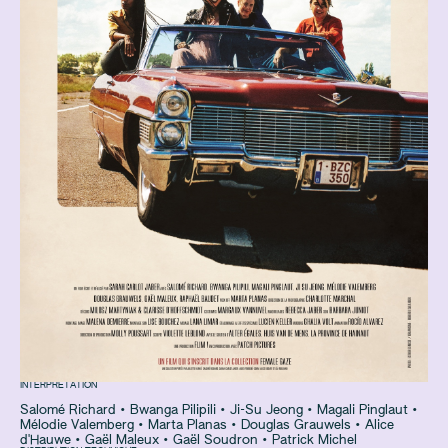
INTERPRÉTATION
Salomé Richard
•
Bwanga Pilipili
•
Ji-Su Jeong
•
Magali Pinglaut
•
Mélodie Valemberg
•
Marta Planas
•
Douglas Grauwels
•
Alice
d'Hauwe
•
Gaël Maleux
•
Gaël Soudron
•
Patrick Michel