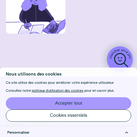
Nous utilisons des cookies
Ce site utilise des cookies pour améliorer votre expérience utilisateur.
Consultez notre
politique d'utilisation des cookies
pour en savoir plus.
DÉTAILS
CONDITIONS D'UTILISATION
CRÉDITS
Contact
Confidentialité
Équipes :
Elles Font Des Films
&
Elles Tournent
FAQ
Cookies
Design & Front-end :
Marie Frenois
Accepter tout
Manage cookies
Back-end : Louis Foulet
Cookies essentiels
Personnaliser