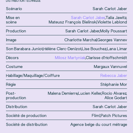
DISTRIBUTION TECHNIQUE
Scénario
Sarah Carlot Jaber
Mise en
Sarah Carlot Jaber
,
Talia Jawitz
,
scène
Mateusz François Bielinski
,
Violette Leblond
Production
Sarah Carlot Jaber
,
Molly Poussart
Image
Charlotte Marchal
,
Georges Vannev
Son
Barabara Juniot
,
Hélène Clerc-Denizot
,
Lise Bouchez
,
Lana Limar
Décors
Milosz Martyniak
,
Clarisse d'Hoffschmidt
Costume
Margaux Vannuvel
Habillage/Maquillage/Coiffure
Rebecca Jaber
Régie
Stéphanie Mor
Post-
Malena Demierre
,
Lucien Keller
,
Rocio Alvarez
,
production
Alice Godart
Distribution
Sarah Carlot Jaber
Société de production
Flim!
,
Patch Pictures
Société de distribution
Agence belge du court métrage