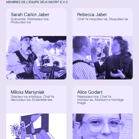
MEMBRES DE L'ÉQUIPE DÉJÀ INSCRIT.E.X.S
Sarah Carlot Jaber
Rebecca Jaber
Scénariste, Réalisateur·rice,
Chef·fe maquilleur·se, Maquilleur·se
Producteur·ice
Milosz Martyniak
Alice Godart
Directeur·ice artistique, Chef·fe
Réalisateur·rice, Chef·fe
décorateur·ice, Ensemblier·ère
monteur·se, Assistant·e montage
image