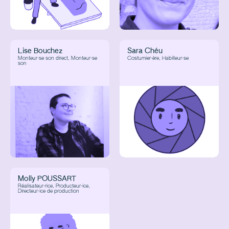
Lise Bouchez
Sara Chéu
Monteur·se son direct, Monteur·se
Costumier·ère, Habilleur·se
son
Molly POUSSART
Réalisateur·rice, Producteur·ice,
Directeur·ice de production