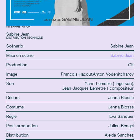
INTERPRÉTATION
Sabine Jean
DISTRIBUTION TECHNIQUE
Scénario
Sabine Jean
Mise en scène
Sabine Jean
Production
Cit
Image
Francois Hacout
,
Anton Vodenitcharov
Son
Yann Lemetre ( inge son)
,
Jean-Jacques Lemetre ( compositeur
Décors
Jenna Blosse
Costume
Jenna Blosse
Régie
Eva Sanquer
Post-production
Julien Bengel
Distribution
Alexia Sanchez