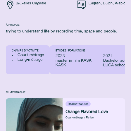
Bruxelles Capitale
English
,
Dutch
,
Arabic
À PROPOS
trying to understand life by recording time, space and people.
CHAMPS D’ACTIVITÉ
ÉTUDES, FORMATIONS
Court-métrage
2023
2021
Long-métrage
master in film KASK
Bachelor audio 
KASK
LUCA school of
FILMOGRAPHIE
Réalisateur·rice
Orange Flavored Love
Court-métrage : Fiction