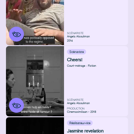
SCÉNARISTE
Angela Alsouliman
2014
Scénariste
Cheers!
Court-métrage : Fiction
SCÉNARISTE
Angela Alsouliman
PRODUCTION
Cinemaximiliaan • 2018
Réalisateur·rice
Jasmine revelation