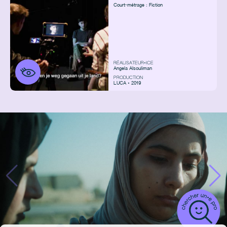
Court-métrage : Fiction
RÉALISATEUR•ICE
Angela Alsouliman
PRODUCTION
LUCA • 2019