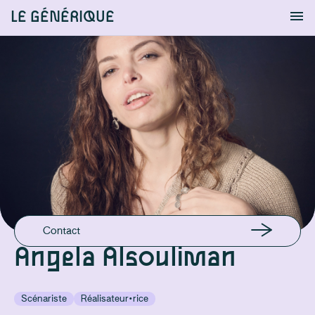
LE GÉNÉRIQUE
Info
S'identifier
Chercher
EN LIGNE
Instagram
EMAIL
angela.also77@gmail.com
GSM
488477114
Contact
Angela Alsouliman
Scénariste
Réalisateur·rice