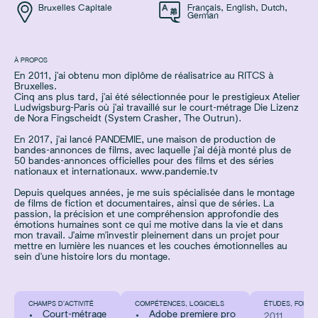
Bruxelles Capitale
Français
,
English
,
Dutch
,
German
À PROPOS
En 2011, j'ai obtenu mon diplôme de réalisatrice au RITCS à
Bruxelles.
Cinq ans plus tard, j'ai été sélectionnée pour le prestigieux Atelier
Ludwigsburg-Paris où j'ai travaillé sur le court-métrage Die Lizenz
de Nora Fingscheidt (System Crasher, The Outrun).
En 2017, j'ai lancé PANDEMIE, une maison de production de
bandes-annonces de films, avec laquelle j'ai déjà monté plus de
50 bandes-annonces officielles pour des films et des séries
nationaux et internationaux. www.pandemie.tv
Depuis quelques années, je me suis spécialisée dans le montage
de films de fiction et documentaires, ainsi que de séries. La
passion, la précision et une compréhension approfondie des
émotions humaines sont ce qui me motive dans la vie et dans
mon travail. J'aime m'investir pleinement dans un projet pour
mettre en lumière les nuances et les couches émotionnelles au
sein d'une histoire lors du montage.
CHAMPS D’ACTIVITÉ
COMPÉTENCES, LOGICIELS
ÉTUDES, FORMA
Court-métrage
Adobe premiere pro
2011