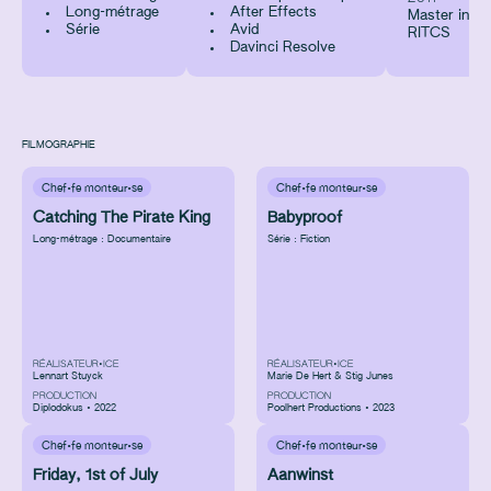
Long-métrage
After Effects
Master in th
Série
Avid
RITCS
Davinci Resolve
FILMOGRAPHIE
Chef·fe monteur·se
Chef·fe monteur·se
Catching The Pirate King
Babyproof
Long-métrage : Documentaire
Série : Fiction
RÉALISATEUR•ICE
RÉALISATEUR•ICE
Lennart Stuyck
Marie De Hert & Stig Junes
PRODUCTION
PRODUCTION
Diplodokus • 2022
Poolhert Productions • 2023
Chef·fe monteur·se
Chef·fe monteur·se
Friday, 1st of July
Aanwinst