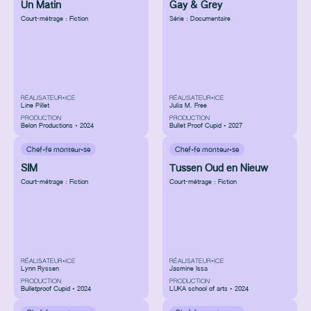
Un Matin
Gay & Grey
Court-métrage : Fiction
Série : Documentaire
RÉALISATEUR•ICE
RÉALISATEUR•ICE
Line Pillet
Julia M. Free
PRODUCTION
PRODUCTION
Belon Productions • 2024
Bullet Proof Cupid • 2027
Chef·fe monteur·se
Chef·fe monteur·se
SIM
Tussen Oud en Nieuw
Court-métrage : Fiction
Court-métrage : Fiction
RÉALISATEUR•ICE
RÉALISATEUR•ICE
Lynn Ryssen
Jasmine Issa
PRODUCTION
PRODUCTION
Bulletproof Cupid • 2024
LUKA school of arts • 2024