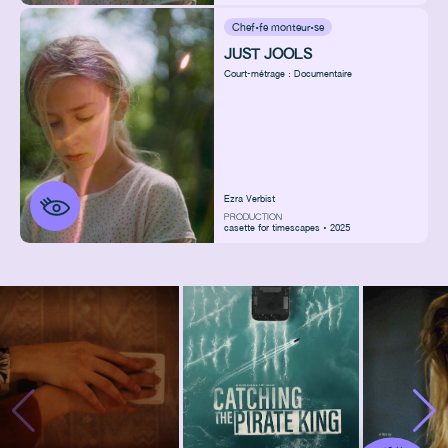
Chef·fe monteur·se
JUST JOOLS
Court-métrage : Documentaire
Ezra Verbist
PRODUCTION
casette for timescapes • 2025