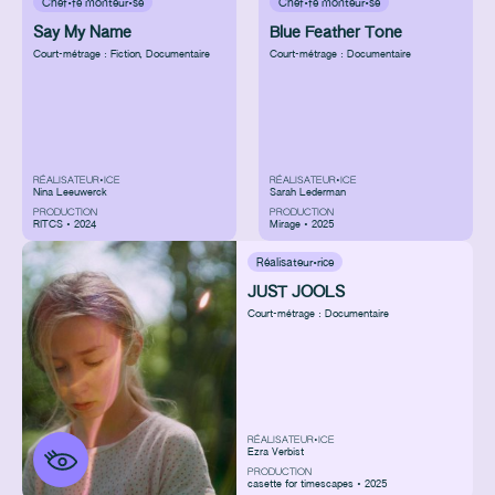
Chef·fe monteur·se
Chef·fe monteur·se
Say My Name
Blue Feather Tone
Court-métrage : Fiction
,
Documentaire
Court-métrage : Documentaire
RÉALISATEUR•ICE
RÉALISATEUR•ICE
Nina Leeuwerck
Sarah Lederman
PRODUCTION
PRODUCTION
RITCS • 2024
Mirage • 2025
Réalisateur·rice
JUST JOOLS
Court-métrage : Documentaire
RÉALISATEUR•ICE
Ezra Verbist
PRODUCTION
casette for timescapes • 2025