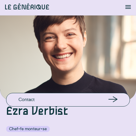
LE GÉNÉRIQUE
Info
S'identifier
Chercher
EN LIGNE
Site Pro
EMAIL
ezra@breakup.be
GSM
+32479318709
Contact
Ezra Verbist
Chef·fe monteur·se