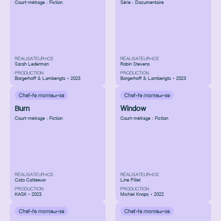
Court-métrage : Fiction
Série : Documentaire
RÉALISATEUR•ICE
RÉALISATEUR•ICE
Sarah Lederman
Robin Stevens
PRODUCTION
PRODUCTION
Borgerhoff & Lamberigts • 2023
Borgerhoff & Lamberigts • 2023
Chef·fe monteur·se
Chef·fe monteur·se
Burn
Window
Court-métrage : Fiction
Court-métrage : Fiction
RÉALISATEUR•ICE
RÉALISATEUR•ICE
Cato Catteeuw
Line Pillet
PRODUCTION
PRODUCTION
KASK • 2023
Michiel Knops • 2022
Chef·fe monteur·se
Chef·fe monteur·se