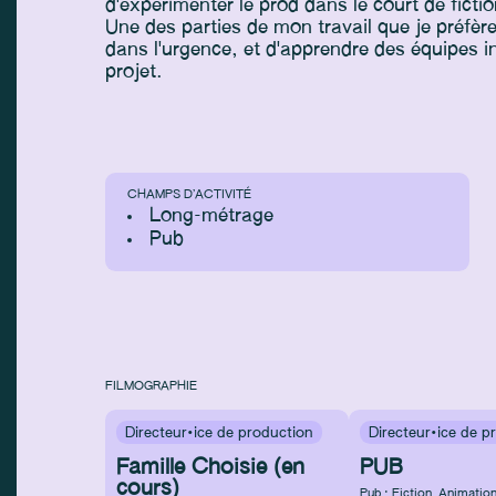
d'expérimenter le prod dans le court de fict
Une des parties de mon travail que je préfère
dans l'urgence, et d'apprendre des équipes 
projet.
CHAMPS D’ACTIVITÉ
Long-métrage
Pub
FILMOGRAPHIE
Directeur·ice de production
Directeur·ice de p
Famille Choisie (en
PUB
cours)
Pub : Fiction
,
Animatio