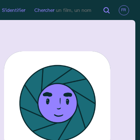
S'identifier
Chercher
EMAIL
info@fionachevalier.com
GSM
+32495297912