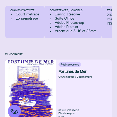
CHAMPS D’ACTIVITÉ
COMPÉTENCES, LOGICIELS
ÉTUDES
Court-métrage
Davinci Resolve
2023
Long-métrage
Suite Office
Image 
Adobe Photoshop
INSAS
Adobe Premier
Argentique 8, 16 et 35mm
FILMOGRAPHIE
Réalisateur·rice
Fortunes de Mer
Court-métrage : Documentaire
RÉALISATEUR•ICE
Elisa Mezquita