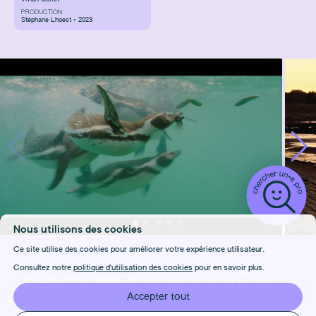
PRODUCTION
Stéphane Lhoest • 2023
Nous utilisons des cookies
Ce site utilise des cookies pour améliorer votre expérience utilisateur.
Consultez notre
politique d'utilisation des cookies
pour en savoir plus.
DÉTAILS
CONDITIONS D'UTILISATION
CRÉDITS
Contact
Confidentialité
Équipes :
Elles Font Des Films
&
Elles Tournent
FAQ
Cookies
Design & Front-end :
Marie Frenois
Accepter tout
Manage cookies
Back-end : Louis Foulet