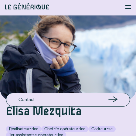
LE GÉNÉRIQUE
Info
S'identifier
Chercher
EN LIGNE
Instagram
EMAIL
mezquitaelisa@gmail.com
Contact
Elisa Mezquita
Réalisateur·rice
Chef·fe opérateur·ice
Cadreur·se
1er assistant·e opérateur·ice