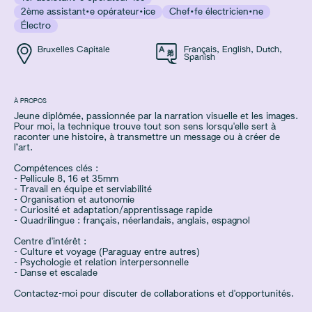
2ème assistant·e opérateur·ice
Chef·fe électricien·ne
Électro
Bruxelles Capitale
Français
,
English
,
Dutch
,
Spanish
À PROPOS
Jeune diplômée, passionnée par la narration visuelle et les images.
Pour moi, la technique trouve tout son sens lorsqu'elle sert à
raconter une histoire, à transmettre un message ou à créer de
l’art.
Compétences clés :
- Pellicule 8, 16 et 35mm
- Travail en équipe et serviabilité
- Organisation et autonomie
- Curiosité et adaptation/apprentissage rapide
- Quadrilingue : français, néerlandais, anglais, espagnol
Centre d'intérêt :
- Culture et voyage (Paraguay entre autres)
- Psychologie et relation interpersonnelle
- Danse et escalade
Contactez-moi pour discuter de collaborations et d'opportunités.