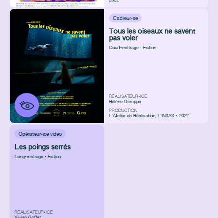
2022
Cadreur·se
Tous les oiseaux ne savent
pas voler
Court-métrage : Fiction
RÉALISATEUR•ICE
Hélène Dereppe
PRODUCTION
L'Atelier de Réalisation
,
L'INSAS • 2022
Opérateur·ice video
Les poings serrés
Long-métrage : Fiction
RÉALISATEUR•ICE
Vivian Goffet