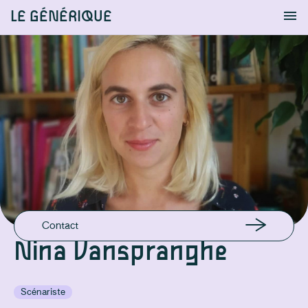
LE GÉNÉRIQUE
Info
S'identifier
Chercher
EMAIL
nina.vanspranghe@gmail.com
Contact
Nina Vanspranghe
Scénariste