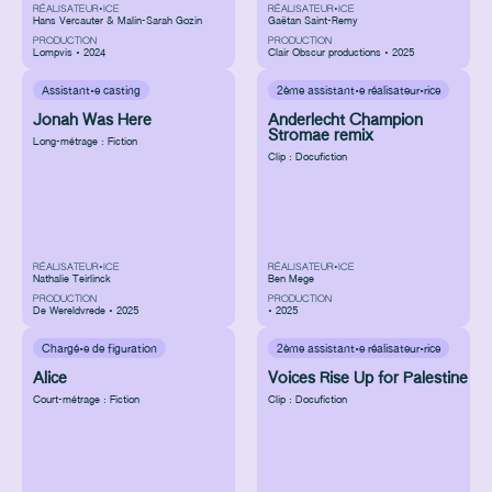
RÉALISATEUR•ICE
RÉALISATEUR•ICE
Hans Vercauter & Malin-Sarah Gozin
Gaëtan Saint-Remy
PRODUCTION
PRODUCTION
Lompvis • 2024
Clair Obscur productions • 2025
Assistant·e casting
2ème assistant·e réalisateur·rice
Jonah Was Here
Anderlecht Champion
Stromae remix
Long-métrage : Fiction
Clip : Docufiction
RÉALISATEUR•ICE
RÉALISATEUR•ICE
Nathalie Teirlinck
Ben Mege
PRODUCTION
PRODUCTION
De Wereldvrede • 2025
• 2025
Chargé·e de figuration
2ème assistant·e réalisateur·rice
Alice
Voices Rise Up for Palestine
Court-métrage : Fiction
Clip : Docufiction