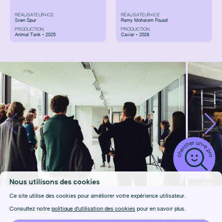
RÉALISATEUR•ICE
RÉALISATEUR•ICE
Sven Spur
Ramy Moharam Fouad
PRODUCTION
PRODUCTION
Animal Tank • 2025
Caviar • 2026
Nous utilisons des cookies
Ce site utilise des cookies pour améliorer votre expérience utilisateur.
Consultez notre
politique d'utilisation des cookies
pour en savoir plus.
DÉTAILS
CONDITIONS D'UTILISATION
CRÉDITS
Contact
Confidentialité
Équipes :
Elles Font Des Films
&
Elles Tournent