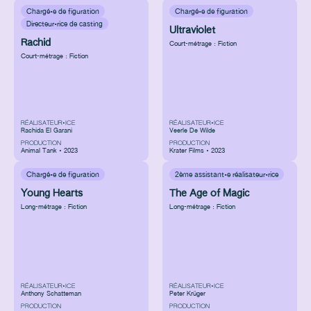
Chargé·e de figuration
Chargé·e de figuration
Directeur·rice de casting
Ultraviolet
Rachid
Court-métrage : Fiction
Court-métrage : Fiction
RÉALISATEUR•ICE
RÉALISATEUR•ICE
Rachida El Garani
Veerle De Wilde
PRODUCTION
PRODUCTION
Animal Tank • 2023
Krater Films • 2023
Chargé·e de figuration
2ème assistant·e réalisateur·rice
Young Hearts
The Age of Magic
Long-métrage : Fiction
Long-métrage : Fiction
RÉALISATEUR•ICE
RÉALISATEUR•ICE
Anthony Schatteman
Peter Krüger
PRODUCTION
PRODUCTION