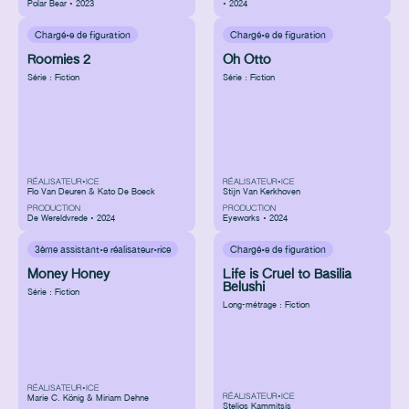
Polar Bear • 2023
• 2024
Chargé·e de figuration
Chargé·e de figuration
Roomies 2
Oh Otto
Série : Fiction
Série : Fiction
RÉALISATEUR•ICE
RÉALISATEUR•ICE
Flo Van Deuren & Kato De Boeck
Stijn Van Kerkhoven
PRODUCTION
PRODUCTION
De Wereldvrede • 2024
Eyeworks • 2024
3ème assistant·e réalisateur·rice
Chargé·e de figuration
Money Honey
Life is Cruel to Basilia
Belushi
Série : Fiction
Long-métrage : Fiction
RÉALISATEUR•ICE
RÉALISATEUR•ICE
Marie C. König & Miriam Dehne
Stelios Kammitsis