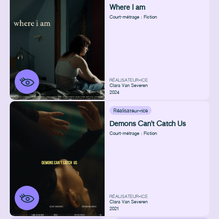
Where I am
Court-métrage : Fiction
RÉALISATEUR•ICE
Clara Van Severen
2024
Réalisateur·rice
Demons Can't Catch Us
Court-métrage : Fiction
RÉALISATEUR•ICE
Clara Van Severen
2021