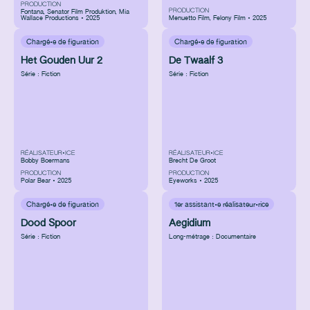
PRODUCTION
PRODUCTION
Fontana
,
Senator Film Produktion
,
Mia
Wallace Productions • 2025
Menuetto Film
,
Felony Film • 2025
Chargé·e de figuration
Chargé·e de figuration
Het Gouden Uur 2
De Twaalf 3
Série : Fiction
Série : Fiction
RÉALISATEUR•ICE
RÉALISATEUR•ICE
Bobby Boermans
Brecht De Groot
PRODUCTION
PRODUCTION
Polar Bear • 2025
Eyeworks • 2025
Chargé·e de figuration
1er assistant·e réalisateur·rice
Dood Spoor
Aegidium
Série : Fiction
Long-métrage : Documentaire