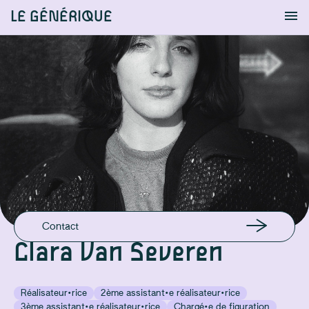
LE GÉNÉRIQUE
Info
S'identifier
Chercher
GSM
+32492878889
Contact
Clara Van Severen
Réalisateur·rice
2ème assistant·e réalisateur·rice
3ème assistant·e réalisateur·rice
Chargé·e de figuration