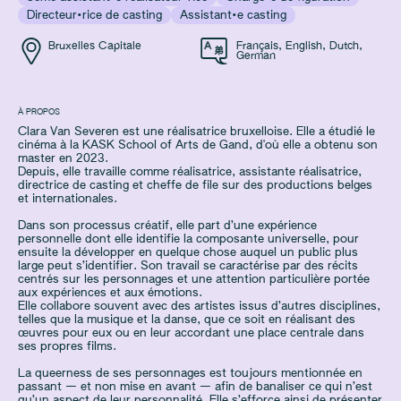
Directeur·rice de casting
Assistant·e casting
Bruxelles Capitale
Français
,
English
,
Dutch
,
German
À PROPOS
Clara Van Severen est une réalisatrice bruxelloise. Elle a étudié le
cinéma à la KASK School of Arts de Gand, d'où elle a obtenu son
master en 2023.
Depuis, elle travaille comme réalisatrice, assistante réalisatrice,
directrice de casting et cheffe de file sur des productions belges
et internationales.
Dans son processus créatif, elle part d’une expérience
personnelle dont elle identifie la composante universelle, pour
ensuite la développer en quelque chose auquel un public plus
large peut s’identifier. Son travail se caractérise par des récits
centrés sur les personnages et une attention particulière portée
aux expériences et aux émotions.
Elle collabore souvent avec des artistes issus d’autres disciplines,
telles que la musique et la danse, que ce soit en réalisant des
œuvres pour eux ou en leur accordant une place centrale dans
ses propres films.
La queerness de ses personnages est toujours mentionnée en
passant — et non mise en avant — afin de banaliser ce qui n’est
qu’un aspect de leur personnalité. Elle s’efforce ainsi de présenter