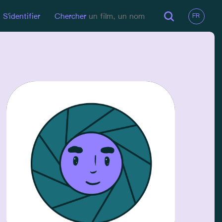
S'identifier
Chercher
EN LIGNE
Site Pro
EMAIL
cecilemavet@wildwomenthef
ilm.com