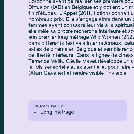
Sorbonne avant de réaliser ses premiers court
Diffusion (IAD) en Belgique et y obtient un ma
fin d’études, L’Appel (2011, fiction) connaî
nombreux prix. Elle s’engage alors dans un p
femmes ayant consacré leur vie à la spiritual
elle mêle sa propre recherche intérieure et son
son premier long métrage Wild Women (2022
dans différents festivals internationaux, cel
salles de cinéma en Belgique et semble renco
de liberté intérieure. Dans la lignée de ci
Terrence Malik, Cécile Mavet développe un cin
la fois sensorielle et existentielle, pour faire
(Alain Cavalier) et rendre visible l'invisible.
CHAMPS D’ACTIVITÉ
Long-métrage