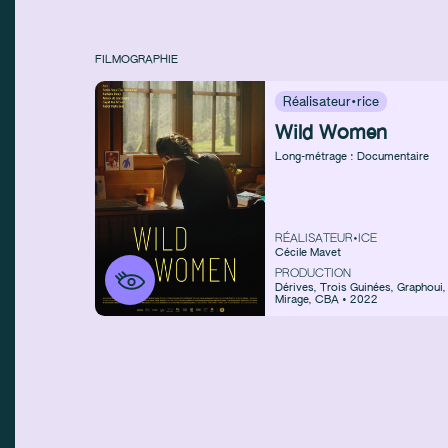
FILMOGRAPHIE
Réalisateur·rice
Wild Women
Long-métrage : Documentaire
RÉALISATEUR•ICE
Cécile Mavet
PRODUCTION
Dérives
,
Trois Guinées
,
Graphoui
,
Mirage
,
CBA • 2022