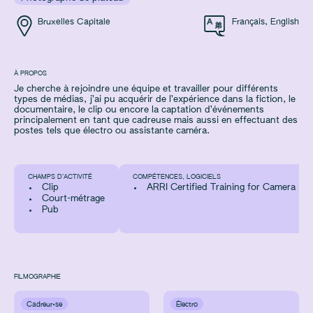
Bruxelles Capitale
Français
,
English
À PROPOS
Je cherche à rejoindre une équipe et travailler pour différents
types de médias, j’ai pu acquérir de l’expérience dans la fiction, le
documentaire, le clip ou encore la captation d’événements
principalement en tant que cadreuse mais aussi en effectuant des
postes tels que électro ou assistante caméra.
CHAMPS D’ACTIVITÉ
COMPÉTENCES, LOGICIELS
Clip
ARRI Certified Training for Camera Sy
Court-métrage
Pub
FILMOGRAPHIE
Cadreur·se
Électro