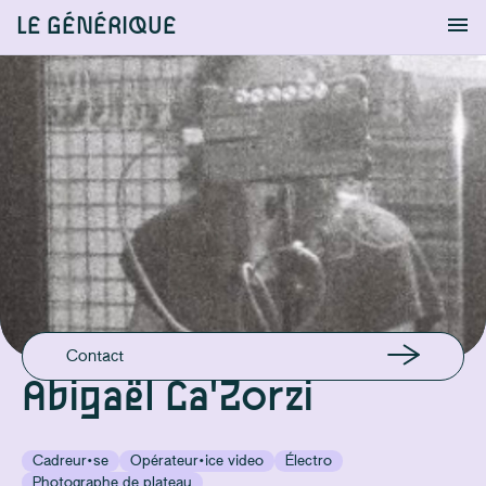
LE GÉNÉRIQUE
Info
S'identifier
Chercher
EMAIL
abigaelcazorzi@gmail.com
Contact
Abigaël Ca'Zorzi
Cadreur·se
Opérateur·ice video
Électro
Photographe de plateau