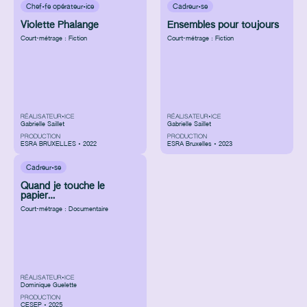
Chef·fe opérateur·ice
Cadreur·se
Violette Phalange
Ensembles pour toujours
Court-métrage : Fiction
Court-métrage : Fiction
RÉALISATEUR•ICE
RÉALISATEUR•ICE
Gabrielle Saillet
Gabrielle Saillet
PRODUCTION
PRODUCTION
ESRA BRUXELLES • 2022
ESRA Bruxelles • 2023
Cadreur·se
Quand je touche le
papier…
Court-métrage : Documentaire
RÉALISATEUR•ICE
Dominique Guelette
PRODUCTION
CESEP • 2025