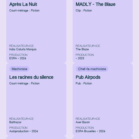
Après La Nuit
MADLY - The Blaze
Court-métrage : Fiction
Clip : Fiction
RÉALISATEUR•ICE
RÉALISATEUR•ICE
India Caturla Marquis
The Blaze
PRODUCTION
PRODUCTION
ESRA • 2024
• 2023
Machiniste
Chef·fe machiniste
Les racines du silence
Pub Airpods
Court-métrage : Fiction
Pub : Fiction
RÉALISATEUR•ICE
RÉALISATEUR•ICE
Balthazar
Axel Baron
PRODUCTION
PRODUCTION
Autoproduction • 2024
ESRA Bruxelles • 2024