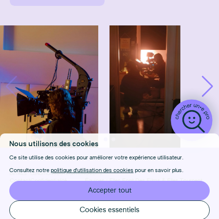
Nous utilisons des cookies
Ce site utilise des cookies pour améliorer votre expérience utilisateur.
Consultez notre
politique d'utilisation des cookies
pour en savoir plus.
DÉTAILS
CONDITIONS D'UTILISATION
CRÉDITS
Contact
Confidentialité
Équipes :
Elles Font Des Films
&
Elles Tournent
FAQ
Cookies
Design & Front-end :
Marie Frenois
Accepter tout
Manage cookies
Back-end : Louis Foulet
Cookies essentiels