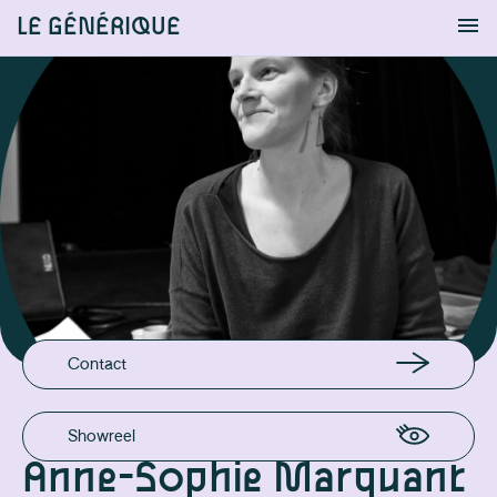
LE GÉNÉRIQUE
Info
S'identifier
Chercher
EN LIGNE
Site Pro
EMAIL
as.marquant@gmail.com
Contact
Showreel
Anne-Sophie Marquant