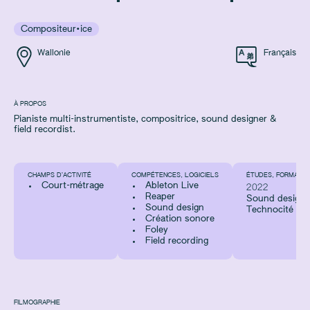
Compositeur·ice
Wallonie
Français
À PROPOS
Pianiste multi-instrumentiste, compositrice, sound designer &
field recordist.
CHAMPS D’ACTIVITÉ
COMPÉTENCES, LOGICIELS
ÉTUDES, FORMATIO
Court-métrage
Ableton Live
2022
Reaper
Sound designer 
Sound design
Technocité
Création sonore
Foley
Field recording
FILMOGRAPHIE