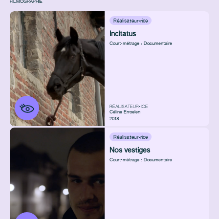
FILMOGRAPHIE
Réalisateur·rice
Incitatus
Court-métrage : Documentaire
RÉALISATEUR•ICE
Céline Erroelen
2018
Réalisateur·rice
Nos vestiges
Court-métrage : Documentaire