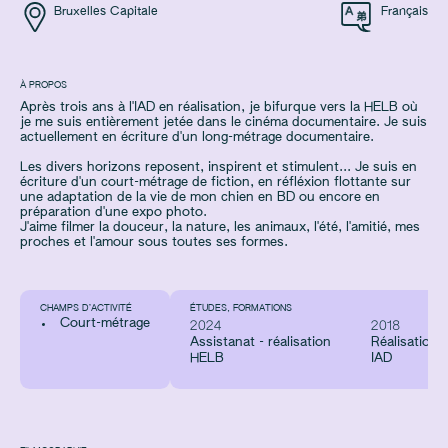
Bruxelles Capitale
Français
À PROPOS
Après trois ans à l'IAD en réalisation, je bifurque vers la HELB où
je me suis entièrement jetée dans le cinéma documentaire. Je suis
actuellement en écriture d'un long-métrage documentaire.
Les divers horizons reposent, inspirent et stimulent... Je suis en
écriture d'un court-métrage de fiction, en réfléxion flottante sur
une adaptation de la vie de mon chien en BD ou encore en
préparation d'une expo photo.
J'aime filmer la douceur, la nature, les animaux, l'été, l'amitié, mes
proches et l'amour sous toutes ses formes.
CHAMPS D’ACTIVITÉ
ÉTUDES, FORMATIONS
Court-métrage
2024
2018
Assistanat - réalisation
Réalisation
HELB
IAD