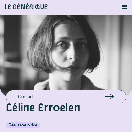
LE GÉNÉRIQUE
Info
S'identifier
Chercher
EN LIGNE
Instagram
EMAIL
celine.erroelen@hotmail.com
Contact
Céline Erroelen
Réalisateur·rice