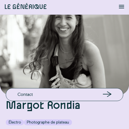
LE GÉNÉRIQUE
Info
S'identifier
Chercher
EN LIGNE
Instagram
EMAIL
margotrondia@gmail.com
Contact
Margot Rondia
Électro
Photographe de plateau