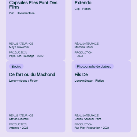
Capsules Elles Font Des
Extendo
Films
Clip : Fiction
Pub : Documentaire
RÉALISATEUR•ICE
RÉALISATEUR•ICE
Maya Duverdier
Mathieu César
PRODUCTION
PRODUCTION
Paye Ton Tournage • 2022
• 2023
Électro
Photographe de plateau
De l'art ou du Machond
Fils De
Long-métrage : Fiction
Long-métrage : Fiction
RÉALISATEUR•ICE
RÉALISATEUR•ICE
Stefan Liberski
Carlos Abascal Peiró
PRODUCTION
PRODUCTION
Artemis • 2023
Fair Play Production • 2024