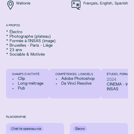
Wallonie
Français
,
English
,
Spanish
À PROPOS
* Électro
* Photographe (plateau)
* Formée à l'INSAS (image)
* Bruxelles - Paris - Liège
* 23 ans
* Sociable & Motivée
CHAMPS D’ACTIVITÉ
COMPÉTENCES, LOGICIELS
ÉTUDES, FORMATIO
Clip
Adobe Photoshop
2024
Long-métrage
Da Vinci Resolve
CINEMA - Image
Pub
INSAS
FILMOGRAPHIE
Chef·fe opérateur·ice
Électro