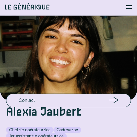
LE GÉNÉRIQUE
Info
S'identifier
Chercher
EN LIGNE
Instagram
EMAIL
jaubertalexia.pro@gmail.com
GSM
+32 485 43 79 56
Contact
Alexia Jaubert
Chef·fe opérateur·ice
Cadreur·se
1er assistant·e opérateur·ice