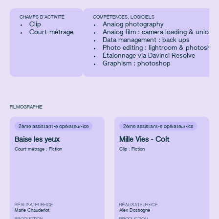
CHAMPS D’ACTIVITÉ
COMPÉTENCES, LOGICIELS
Clip
Analog photography
Court-métrage
Analog film : camera loading & unloadi
Data management : back ups
Photo editing : lightroom & photoshop
Étalonnage via Davinci Resolve
Graphism : photoshop
FILMOGRAPHIE
2ème assistant·e opérateur·ice
2ème assistant·e opérateur·ice
Baise les yeux
Mille Vies - Colt
Court-métrage : Fiction
Clip : Fiction
RÉALISATEUR•ICE
RÉALISATEUR•ICE
Marie Chauderlot
Alex Dossogne