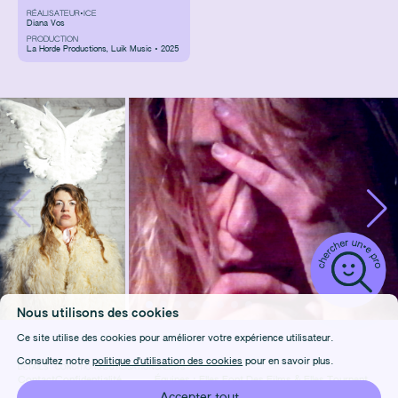
RÉALISATEUR•ICE
Diana Vos
PRODUCTION
La Horde Productions
,
Luik Music • 2025
Nous utilisons des cookies
Ce site utilise des cookies pour améliorer votre expérience utilisateur.
Consultez notre
politique d'utilisation des cookies
pour en savoir plus.
DÉTAILS
CONDITIONS D'UTILISATION
CRÉDITS
Contact
Confidentialité
Équipes :
Elles Font Des Films
&
Elles Tournent
FAQ
Cookies
Design & Front-end :
Marie Frenois
Accepter tout