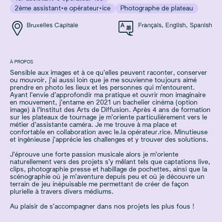
2ème assistant·e opérateur·ice
Photographe de plateau
Bruxelles Capitale
Français
,
English
,
Spanish
À PROPOS
Sensible aux images et à ce qu’elles peuvent raconter, conserver
ou mouvoir, j’ai aussi loin que je me souvienne toujours aimé
prendre en photo les lieux et les personnes qui m’entourent.
Ayant l’envie d’approfondir ma pratique et ouvrir mon imaginaire
en mouvement, j’entame en 2021 un bachelier cinéma (option
image) à l’Institut des Arts de Diffusion. Après 4 ans de formation
sur les plateaux de tournage je m’oriente particulièrement vers le
métier d’assistante caméra. Je me trouve à ma place et
confortable en collaboration avec le.la opérateur.rice. Minutieuse
et ingénieuse j’apprécie les challenges et y trouver des solutions.
J’éprouve une forte passion musicale alors je m’oriente
naturellement vers des projets s’y mêlant tels que captations live,
clips, photographie presse et habillage de pochettes, ainsi que la
scénographie où je m’aventure depuis peu et où je découvre un
terrain de jeu inépuisable me permettant de créer de façon
plurielle à travers divers médiums.
Au plaisir de s’accompagner dans nos projets les plus fous !