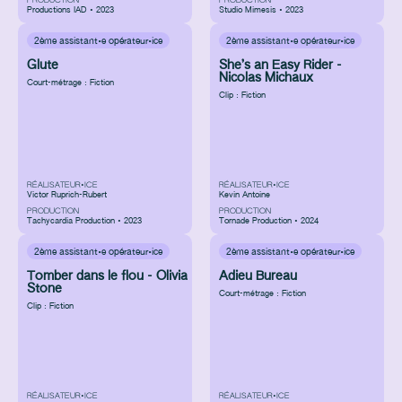
PRODUCTION
PRODUCTION
Productions IAD • 2023
Studio Mimesis • 2023
2ème assistant·e opérateur·ice
2ème assistant·e opérateur·ice
Glute
She’s an Easy Rider -
Nicolas Michaux
Court-métrage : Fiction
Clip : Fiction
RÉALISATEUR•ICE
RÉALISATEUR•ICE
Victor Ruprich-Rubert
Kevin Antoine
PRODUCTION
PRODUCTION
Tachycardia Production • 2023
Tornade Production • 2024
2ème assistant·e opérateur·ice
2ème assistant·e opérateur·ice
Tomber dans le flou - Olivia
Adieu Bureau
Stone
Court-métrage : Fiction
Clip : Fiction
RÉALISATEUR•ICE
RÉALISATEUR•ICE