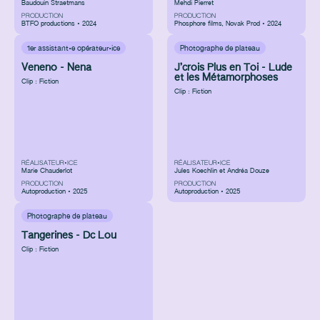
Baudouin Straetmans
Mehdi Pierret
PRODUCTION
PRODUCTION
BTFO productions • 2024
Phosphore films
,
Novak Prod • 2024
1er assistant·e opérateur·ice
Photographe de plateau
Veneno - Nena
J’crois Plus en Toi - Lude
et les Métamorphoses
Clip : Fiction
Clip : Fiction
RÉALISATEUR•ICE
RÉALISATEUR•ICE
Marie Chauderlot
Jules Koechlin et Andréa Douze
PRODUCTION
PRODUCTION
Autoproduction • 2025
Autoproduction • 2025
Photographe de plateau
Tangerines - Dc Lou
Clip : Fiction