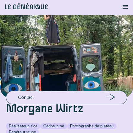
LE GÉNÉRIQUE
Info
S'identifier
Chercher
EN LIGNE
Site Pro
EMAIL
morgane.wz@gmail.com
Contact
Morgane Wirtz
Réalisateur·rice
Cadreur·se
Photographe de plateau
Repéreur·euse