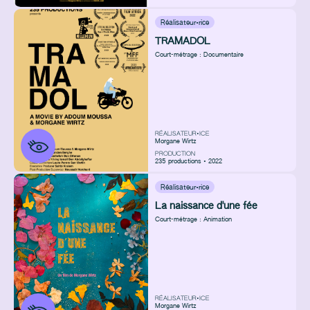
Réalisateur·rice
TRAMADOL
Court-métrage : Documentaire
RÉALISATEUR•ICE
Morgane Wirtz
PRODUCTION
235 productions • 2022
Réalisateur·rice
La naissance d'une fée
Court-métrage : Animation
RÉALISATEUR•ICE
Morgane Wirtz