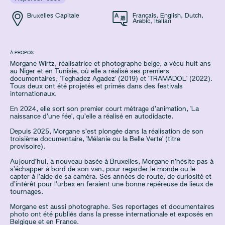
Bruxelles Capitale
Français
,
English
,
Dutch
,
Arabic
,
Italian
À PROPOS
Morgane Wirtz, réalisatrice et photographe belge, a vécu huit ans
au Niger et en Tunisie, où elle a réalisé ses premiers
documentaires, 'Teghadez Agadez' (2019) et 'TRAMADOL' (2022).
Tous deux ont été projetés et primés dans des festivals
internationaux.
En 2024, elle sort son premier court métrage d’animation, 'La
naissance d’une fée', qu’elle a réalisé en autodidacte.
Depuis 2025, Morgane s’est plongée dans la réalisation de son
troisième documentaire, 'Mélanie ou la Belle Verte' (titre
provisoire).
Aujourd’hui, à nouveau basée à Bruxelles, Morgane n’hésite pas à
s’échapper à bord de son van, pour regarder le monde ou le
capter à l’aide de sa caméra. Ses années de route, de curiosité et
d’intérêt pour l’urbex en feraient une bonne repéreuse de lieux de
tournages.
Morgane est aussi photographe. Ses reportages et documentaires
photo ont été publiés dans la presse internationale et exposés en
Belgique et en France.