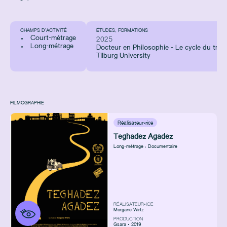
CHAMPS D’ACTIVITÉ
ÉTUDES, FORMATIONS
Court-métrage
2025
Long-métrage
Docteur en Philosophie - Le cycle du traf
Tilburg University
FILMOGRAPHIE
Réalisateur·rice
Teghadez Agadez
Long-métrage : Documentaire
RÉALISATEUR•ICE
Morgane Wirtz
PRODUCTION
Gsara • 2019