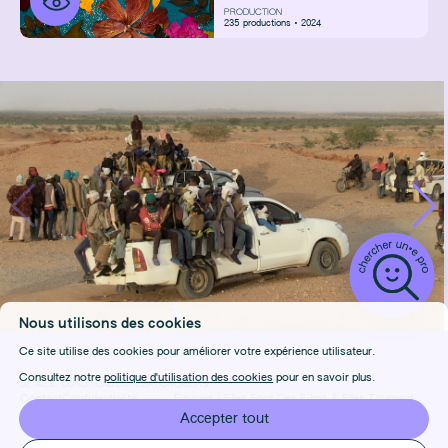
PRODUCTION
235 productions • 2024
Nous utilisons des cookies
Ce site utilise des cookies pour améliorer votre expérience utilisateur.
Consultez notre
politique d'utilisation des cookies
pour en savoir plus.
DÉTAILS
CONDITIONS D'UTILISATION
CRÉDITS
Contact
Confidentialité
Équipes :
Elles Font Des Films
&
Elles Tournent
FAQ
Cookies
Design & Front-end :
Marie Frenois
Accepter tout
Manage cookies
Back-end : Louis Foulet