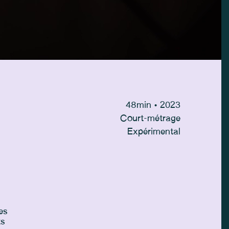
48
min
• 2023
Court-métrage
Expérimental
es
ts