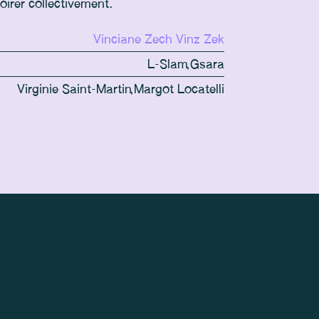
oirer collectivement.
Vinciane Zech
Vinz Zek
L-Slam
,
Gsara
Virginie Saint-Martin
,
Margot Locatelli