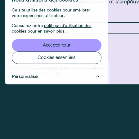
Nous utilisons des cookies
pour se réparer individuellement et s’empouv
DISTRIBUTION TECHNIQUE
Ce site utilise des cookies pour améliorer
votre expérience utilisateur.
Mise en scène
Consultez notre
politique d'utilisation des
Production
cookies
pour en savoir plus.
Image
Accepter tout
MEMBRES DE L'ÉQUIPE DÉJÀ INSCRIT.E.X.S
Cookies essentiels
Vinciane Zech
Vinz Zek
Réalisateur·rice
Personnaliser