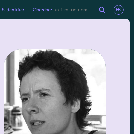
S'identifier
Chercher
EN LIGNE
Site Pro
EMAIL
vincianezech@yahoo.fr