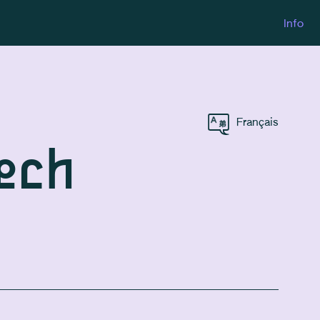
Info
Français
Zech