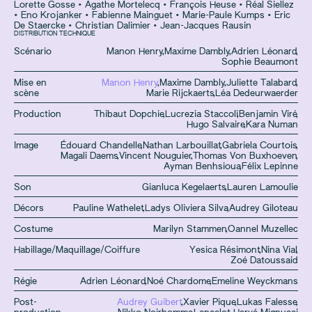
Lorette Gosse
•
Agathe Mortelecq
•
François Heuse
•
Réal Siellez
•
Eno Krojanker
•
Fabienne Mainguet
•
Marie-Paule Kumps
•
Eric
De Staercke
•
Christian Dalimier
•
Jean-Jacques Rausin
DISTRIBUTION TECHNIQUE
Scénario
Manon Henry
,
Maxime Dambly
,
Adrien Léonard
,
Sophie Beaumont
Mise en
Manon Henry
,
Maxime Dambly
,
Juliette Talabard
,
scène
Marie Rijckaerts
,
Léa Dedeurwaerder
Production
Thibaut Dopchie
,
Lucrezia Staccoli
,
Benjamin Viré
,
Hugo Salvaire
,
Kara Numan
Image
Édouard Chandelle
,
Nathan Larbouillat
,
Gabriela Courtois
,
Magali Daems
,
Vincent Nouguier
,
Thomas Von Buxhoeven
,
Ayman Benhsioua
,
Félix Lepinne
Son
Gianluca Kegelaerts
,
Lauren Lamoulie
Décors
Pauline Wathelet
,
Ladys Oliviera Silva
,
Audrey Giloteau
Costume
Marilyn Stammen
,
Oannel Muzellec
Habillage/Maquillage/Coiffure
Yesica Résimont
,
Nina Vial
,
Zoé Datoussaid
Régie
Adrien Léonard
,
Noé Chardome
,
Emeline Weyckmans
Post-
Audrey Guibert
,
Xavier Pique
,
Lukas Falesse
,