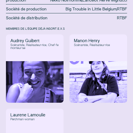
production
Nikko Noirhomme
,
Lancelot Hervé Mignucci
Société de production
Big Trouble in Little Belgium
,
RTBF
Société de distribution
RTBF
MEMBRES DE L'ÉQUIPE DÉJÀ INSCRIT.E.X.S
Audrey Guibert
Manon Henry
Scénariste, Réalisateur·rice, Chef·fe
Scénariste, Réalisateur·rice
monteur·se
Laurene Lamoulie
Perchman·woman