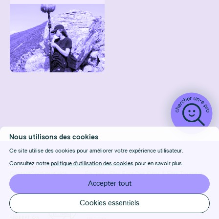
Nous utilisons des cookies
Ce site utilise des cookies pour améliorer votre expérience utilisateur.
Consultez notre
politique d'utilisation des cookies
pour en savoir plus.
DÉTAILS
CONDITIONS D'UTILISATION
CRÉDITS
Contact
Confidentialité
Équipes :
Elles Font Des Films
&
Elles Tournent
FAQ
Cookies
Design & Front-end :
Marie Frenois
Accepter tout
Manage cookies
Back-end : Louis Foulet
Cookies essentiels