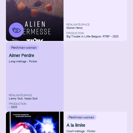
RÉALISATEUR•ICE
Manon Henry
PRODUCTION
Big Trouble in Little Belgium
,
RTBF • 2023
Perchman·woman
Aimer Perdre
Long-métrage : Fiction
RÉALISATEUR•ICE
Lenny Guit, Harpo Guit
PRODUCTION
• 2025
Perchman·woman
A la limite
Court-métrage : Fiction