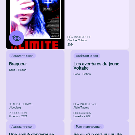
RÉALISATEUR•ICE
Clotilde Colson
2024
Assistant·e son
Assistant·e son
Braqueur
Les aventures du jeune
Voltaire
Série : Fiction
Série : Fiction
RÉALISATEUR•ICE
RÉALISATEUR•ICE
J.Leclerq
Alain Tasma
PRODUCTION
PRODUCTION
Umedia • 2021
Umedia • 2021
Assistant·e son
Perchman·woman