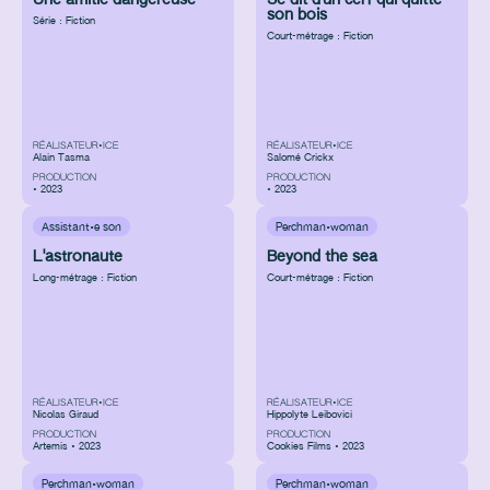
Une amitié dangereuse
Se dit d'un cerf qui quitte
son bois
Série : Fiction
Court-métrage : Fiction
RÉALISATEUR•ICE
RÉALISATEUR•ICE
Alain Tasma
Salomé Crickx
PRODUCTION
PRODUCTION
• 2023
• 2023
Assistant·e son
Perchman·woman
L'astronaute
Beyond the sea
Long-métrage : Fiction
Court-métrage : Fiction
RÉALISATEUR•ICE
RÉALISATEUR•ICE
Nicolas Giraud
Hippolyte Leibovici
PRODUCTION
PRODUCTION
Artemis • 2023
Cookies Films • 2023
Perchman·woman
Perchman·woman