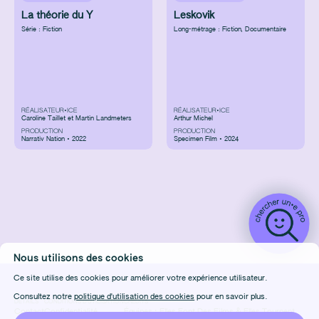
La théorie du Y
Leskovik
Série : Fiction
Long-métrage : Fiction
,
Documentaire
RÉALISATEUR•ICE
RÉALISATEUR•ICE
Caroline Taillet et Martin Landmeters
Arthur Michel
PRODUCTION
PRODUCTION
Narrativ Nation • 2022
Specimen Film • 2024
Nous utilisons des cookies
Ce site utilise des cookies pour améliorer votre expérience utilisateur.
Consultez notre
politique d'utilisation des cookies
pour en savoir plus.
DÉTAILS
CONDITIONS D'UTILISATION
CRÉDITS
Contact
Confidentialité
Équipes :
Elles Font Des Films
&
Elles Tournent