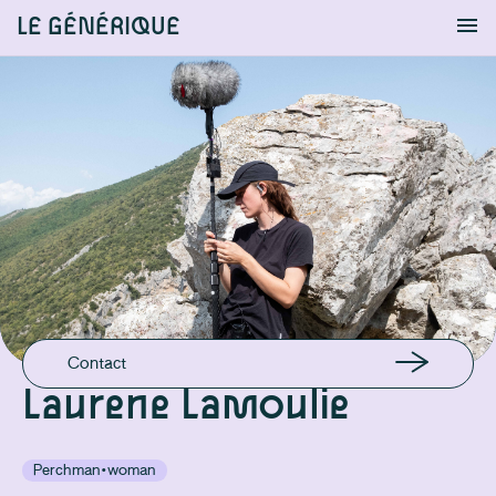
LE GÉNÉRIQUE
Info
S'identifier
Chercher
EMAIL
laurene.lamoulie@gmail.com
GSM
+32487790470
Contact
Laurene Lamoulie
Perchman·woman