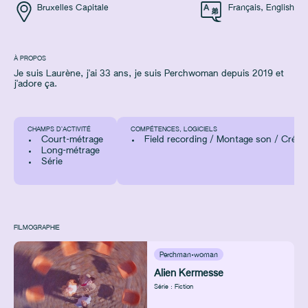
Bruxelles Capitale
Français
,
English
À PROPOS
Je suis Laurène, j'ai 33 ans, je suis Perchwoman depuis 2019 et
j'adore ça.
CHAMPS D’ACTIVITÉ
COMPÉTENCES, LOGICIELS
Court-métrage
Field recording / Montage son / Créat
Long-métrage
Série
FILMOGRAPHIE
Perchman·woman
Alien Kermesse
Série : Fiction