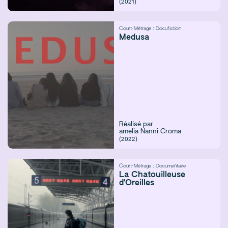
(2021)
Court-Métrage :
Docufiction
Medusa
Réalisé par
amelia Nanni
Croma
(2022)
Court-Métrage :
Documentaire
La Chatouilleuse
d'Oreilles