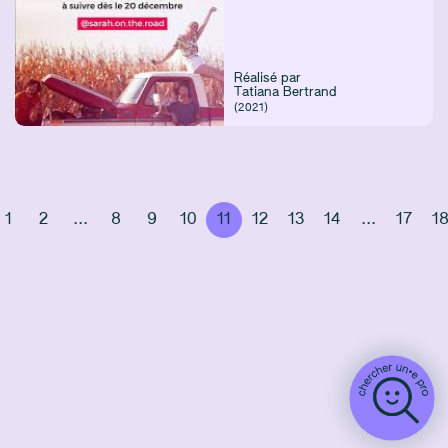
Réalisé par
Tatiana Bertrand
(2021)
1
2
...
8
9
10
11
12
13
14
...
17
1