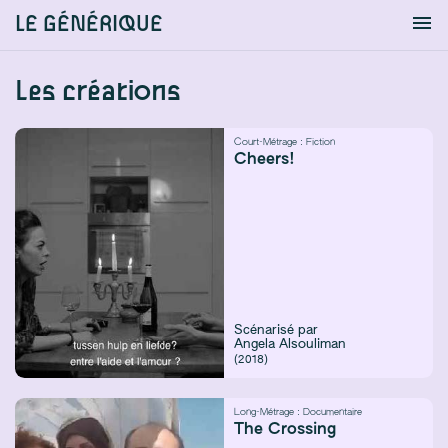
LE GÉNÉRIQUE
Info
S'identifier
Chercher
Les créations
Court-Métrage :
Fiction
Cheers!
Scénarisé par
Angela Alsouliman
(2018)
Long-Métrage :
Documentaire
The Crossing