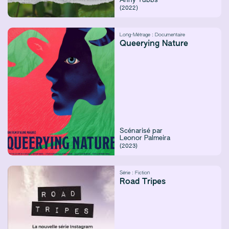
Anny Tubbs
(2022)
Long-Métrage :
Documentaire
Queerying Nature
Scénarisé par
Leonor Palmeira
(2023)
Série :
Fiction
Road Tripes