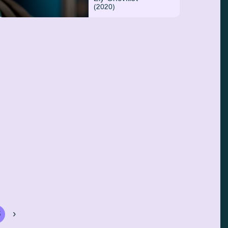
(2020)
8
›